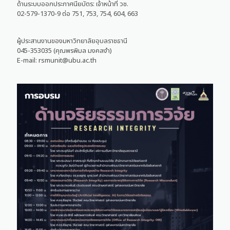
ด้านระบบออกประกาศนียบัตร: เจ้าหน้าที่ วช.
02-579-1370-9 ต่อ 751, 753, 754, 604, 663
ผู้ประสานงานของมหาวิทยาลัยอุบลราชธานี
045-353035 (คุณพรพิมล มงคลงำ)
E-mail: rsmunit@ubu.ac.th